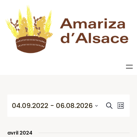
Recherc
Navig
04.09.2022
 - 
06.08.2026
Recherche
Liste
de
et
Sélectionnez
vues
une
navigati
Évène
date.
de
avril 2024