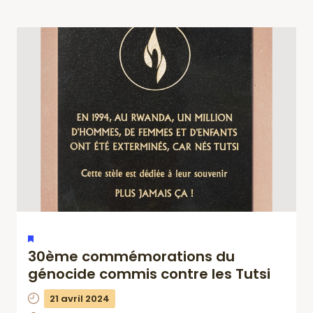
vues
Évèneme
MIS
30ème commémorations du
EN
AVANT
génocide commis contre les Tutsi
21 avril 2024